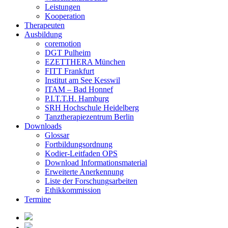
Leistungen
Kooperation
Therapeuten
Ausbildung
coremotion
DGT Pulheim
EZETTHERA München
FITT Frankfurt
Institut am See Kesswil
ITAM – Bad Honnef
P.I.T.T.H. Hamburg
SRH Hochschule Heidelberg
Tanztherapiezentrum Berlin
Downloads
Glossar
Fortbildungsordnung
Kodier-Leitfaden OPS
Download Informationsmaterial
Erweiterte Anerkennung
Liste der Forschungsarbeiten
Ethikkommission
Termine