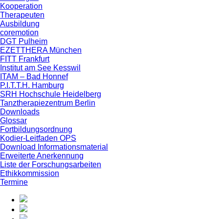
Kooperation
Therapeuten
Ausbildung
coremotion
DGT Pulheim
EZETTHERA München
FITT Frankfurt
Institut am See Kesswil
ITAM – Bad Honnef
P.I.T.T.H. Hamburg
SRH Hochschule Heidelberg
Tanztherapiezentrum Berlin
Downloads
Glossar
Fortbildungsordnung
Kodier-Leitfaden OPS
Download Informationsmaterial
Erweiterte Anerkennung
Liste der Forschungsarbeiten
Ethikkommission
Termine