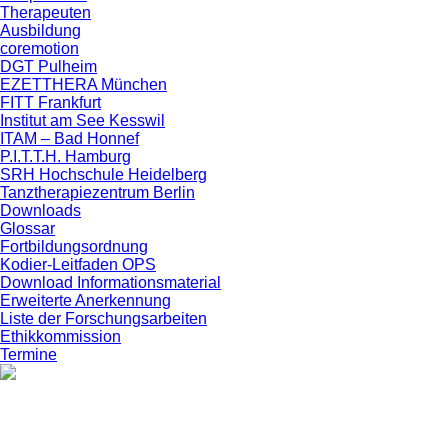
Therapeuten
Ausbildung
coremotion
DGT Pulheim
EZETTHERA München
FITT Frankfurt
Institut am See Kesswil
ITAM – Bad Honnef
P.I.T.T.H. Hamburg
SRH Hochschule Heidelberg
Tanztherapiezentrum Berlin
Downloads
Glossar
Fortbildungsordnung
Kodier-Leitfaden OPS
Download Informationsmaterial
Erweiterte Anerkennung
Liste der Forschungsarbeiten
Ethikkommission
Termine