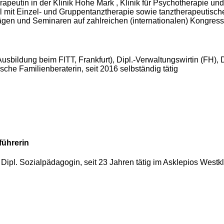
erapeutin in der Klinik Hohe Mark , Klinik für Psychotherapie und
l mit Einzel- und Gruppentanztherapie sowie tanztherapeutische 
rträgen und Seminaren auf zahlreichen (internationalen) Kongre
usbildung beim FITT, Frankfurt), Dipl.-Verwaltungswirtin (FH), Di
che Familienberaterin, seit 2016 selbständig tätig
führerin
Dipl. Sozialpädagogin, seit 23 Jahren tätig im Asklepios West