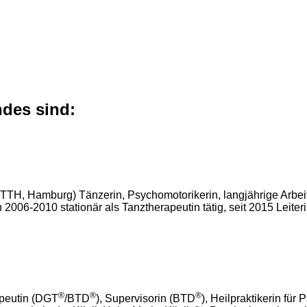
des sind:
TH, Hamburg) Tänzerin, Psychomotorikerin, langjährige Arbeit 
2006-2010 stationär als Tanztherapeutin tätig, seit 2015 Leiter
®
®
®
apeutin (DGT
/BTD
), Supervisorin (BTD
), Heilpraktikerin fü