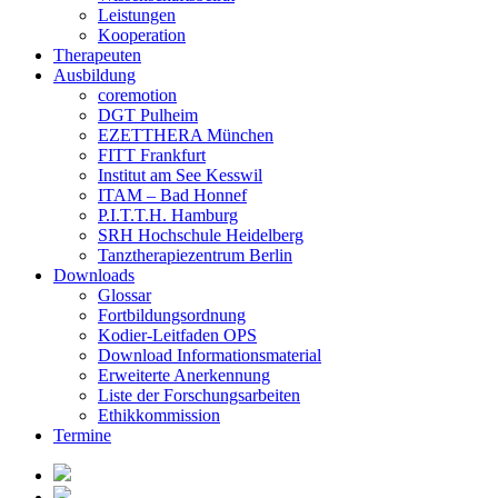
Leistungen
Kooperation
Therapeuten
Ausbildung
coremotion
DGT Pulheim
EZETTHERA München
FITT Frankfurt
Institut am See Kesswil
ITAM – Bad Honnef
P.I.T.T.H. Hamburg
SRH Hochschule Heidelberg
Tanztherapiezentrum Berlin
Downloads
Glossar
Fortbildungsordnung
Kodier-Leitfaden OPS
Download Informationsmaterial
Erweiterte Anerkennung
Liste der Forschungsarbeiten
Ethikkommission
Termine