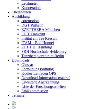
Leistungen
Kooperation
Therapeuten
Ausbildung
coremotion
DGT Pulheim
EZETTHERA München
FITT Frankfurt
Institut am See Kesswil
ITAM – Bad Honnef
P.I.T.T.H. Hamburg
SRH Hochschule Heidelberg
Tanztherapiezentrum Berlin
Downloads
Glossar
Fortbildungsordnung
Kodier-Leitfaden OPS
Download Informationsmaterial
Erweiterte Anerkennung
Liste der Forschungsarbeiten
Ethikkommission
Termine