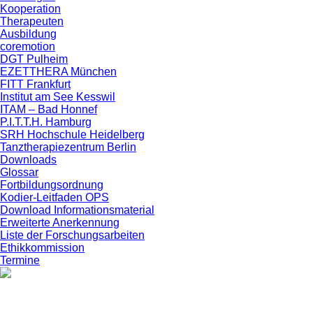
Kooperation
Therapeuten
Ausbildung
coremotion
DGT Pulheim
EZETTHERA München
FITT Frankfurt
Institut am See Kesswil
ITAM – Bad Honnef
P.I.T.T.H. Hamburg
SRH Hochschule Heidelberg
Tanztherapiezentrum Berlin
Downloads
Glossar
Fortbildungsordnung
Kodier-Leitfaden OPS
Download Informationsmaterial
Erweiterte Anerkennung
Liste der Forschungsarbeiten
Ethikkommission
Termine